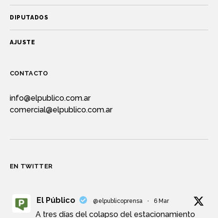
DIPUTADOS
AJUSTE
CONTACTO
info@elpublico.com.ar
comercial@elpublico.com.ar
EN TWITTER
El Público
@elpublicoprensa
·
6 Mar
A tres días del colapso del estacionamiento