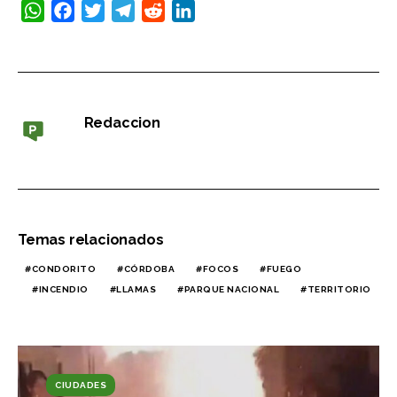
WhatsApp
Facebook
Twitter
Telegram
Reddit
LinkedIn
Redaccion
Temas relacionados
CONDORITO
CÓRDOBA
FOCOS
FUEGO
INCENDIO
LLAMAS
PARQUE NACIONAL
TERRITORIO
CIUDADES