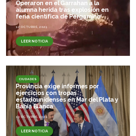
Operaron en el Garrahan a la
alumna herida tras explosión en
feria científica de Pergamino
12 OCTUBRE, 2025
LEER NOTICIA
CIUDADES
Provincia exige informes por
ejercicios con tropas
estadounidenses en Mar del Plata y
Bahía Blanca
13 OCTUBRE, 2025
LEER NOTICIA