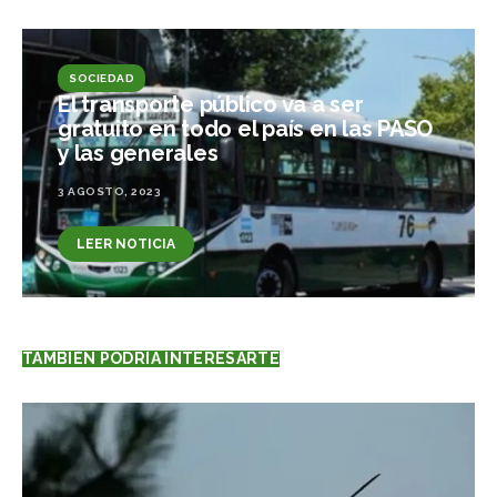
SOCIEDAD
El transporte público va a ser
gratuito en todo el país en las PASO
y las generales
3 AGOSTO, 2023
LEER NOTICIA
TAMBIÉN PODRÍA INTERESARTE