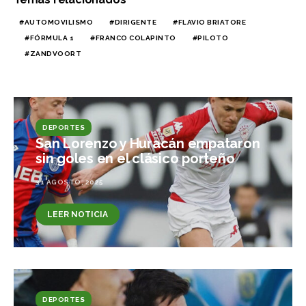
AUTOMOVILISMO
DIRIGENTE
FLAVIO BRIATORE
FÓRMULA 1
FRANCO COLAPINTO
PILOTO
ZANDVOORT
DEPORTES
San Lorenzo y Huracán empataron
sin goles en el clásico porteño
31 AGOSTO, 2025
LEER NOTICIA
DEPORTES