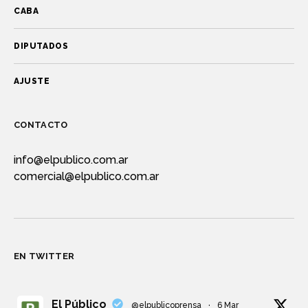
CABA
DIPUTADOS
AJUSTE
CONTACTO
info@elpublico.com.ar
comercial@elpublico.com.ar
EN TWITTER
El Público
@elpublicoprensa
·
6 Mar